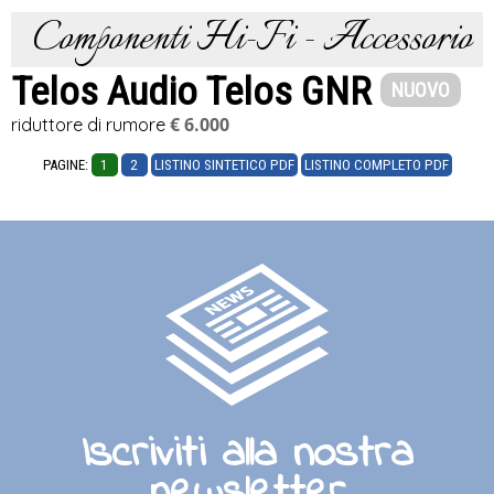
Componenti Hi-Fi - Accessorio
Telos Audio Telos GNR
NUOVO
€ 6.000
riduttore di rumore
PAGINE:
1
2
LISTINO SINTETICO PDF
LISTINO COMPLETO PDF
Iscriviti alla nostra
newsletter