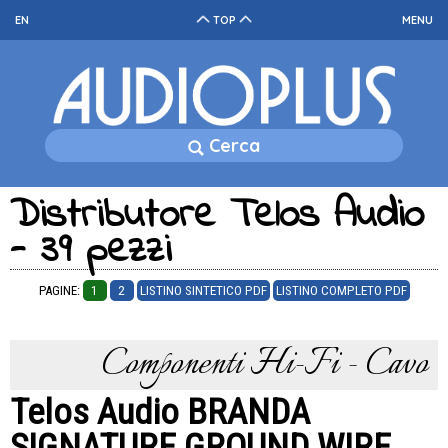
EN
TOP
MENU
Cerca
Distributore Telos Audio
- 39 pezzi
PAGINE:
1
2
LISTINO SINTETICO PDF
LISTINO COMPLETO PDF
Componenti Hi-Fi - Cavo
Telos Audio BRANDA
SIGNATURE GROUND WIRE