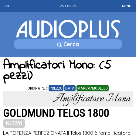
EN
TOP
MENU
Cerca
Amplificatori Mono: (5
pezzi)
ORDINA PER:
PREZZO
DATA
MARCA/MODELLO
Amplificatore Mono
GOLDMUND TELOS 1800
NUOVO
LA POTENZA PERFEZIONATA Il Telos 1800 è l'amplificatore