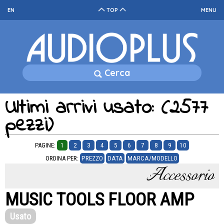
EN
TOP
MENU
Cerca
Ultimi arrivi usato: (2577
pezzi)
PAGINE:
1
2
3
4
5
6
7
8
9
10
ORDINA PER:
PREZZO
DATA
MARCA/MODELLO
Accessorio
MUSIC TOOLS FLOOR AMP
Usato