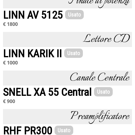
Finale di potenza
LINN AV 5125
Usato
€ 1800
Lettore CD
LINN KARIK II
Usato
€ 1000
Canale Centrale
SNELL XA 55 Central
Usato
€ 900
Preamplificatore
RHF PR300
Usato