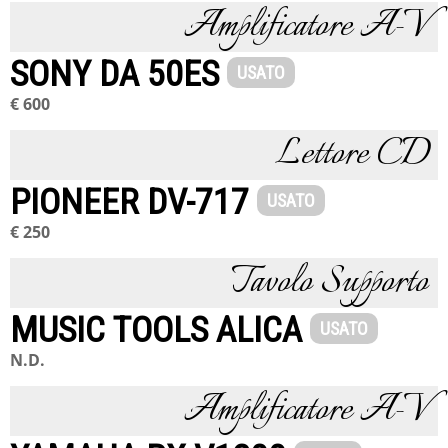
Amplificatore A-V
SONY DA 50ES
USATO
€ 600
Lettore CD
PIONEER DV-717
USATO
€ 250
Tavolo Supporto
MUSIC TOOLS ALICA
USATO
N.D.
Amplificatore A-V