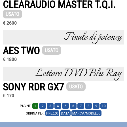
CLEARAUDIO MASTER T.Q.I.
USATO
€ 2600
Finale di potenza
AES TWO
USATO
€ 1800
Lettore DVD Blu Ray
SONY RDR GX7
USATO
€ 170
PAGINE:
1
2
3
4
5
6
7
8
9
10
ORDINA PER:
PREZZO
DATA
MARCA/MODELLO