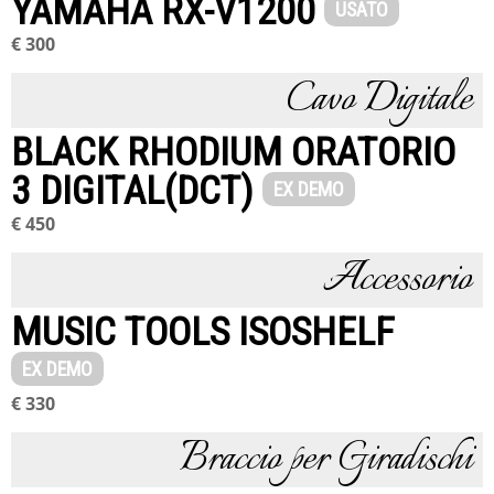
YAMAHA RX-V1200
USATO
€ 300
Cavo Digitale
BLACK RHODIUM ORATORIO
3 DIGITAL(DCT)
EX DEMO
€ 450
Accessorio
MUSIC TOOLS ISOSHELF
EX DEMO
€ 330
Braccio per Giradischi