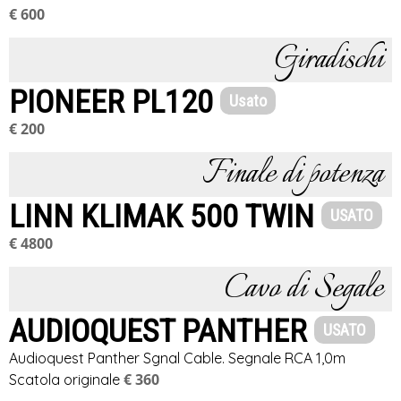
€ 600
Giradischi
PIONEER PL120
Usato
€ 200
Finale di potenza
LINN KLIMAK 500 TWIN
USATO
€ 4800
Cavo di Segale
AUDIOQUEST PANTHER
USATO
Audioquest Panther Sgnal Cable. Segnale RCA 1,0m
€ 360
Scatola originale