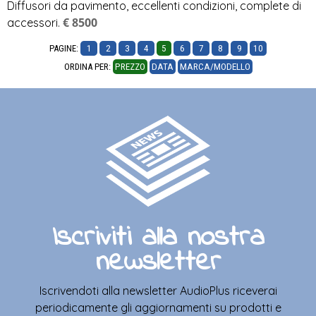
Diffusori da pavimento, eccellenti condizioni, complete di
€ 8500
accessori.
PAGINE:
1
2
3
4
5
6
7
8
9
10
ORDINA PER:
PREZZO
DATA
MARCA/MODELLO
Iscriviti alla nostra
newsletter
Iscrivendoti alla newsletter AudioPlus riceverai
periodicamente gli aggiornamenti su prodotti e