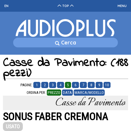
EN
TOP
MENU
Cerca
Casse da Pavimento: (188
pezzi)
PAGINE:
1
2
3
4
5
6
7
8
9
10
ORDINA PER:
PREZZO
DATA
MARCA/MODELLO
Casse da Pavimento
SONUS FABER CREMONA
USATO