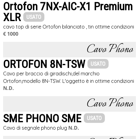
Ortofon 7NX-AIC-X1 Premium
XLR
USATO
cavo top di serie Ortofon bilanciato , tin ottime condizioni
€ 1000
Cavo Phono
ORTOFON 8N-TSW
USATO
Cavo per braccio di giradischi,del marchio
Ortofon,modello 8N-TSW. L'oggetto è in ottime condizioni
N.D.
Cavo Phono
SME PHONO SME
USATO
N.D.
Cavo di segnale phono plug