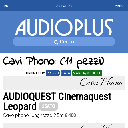
EN
TOP
MENU
Cerca
Cavi Phono: (11 pezzi)
ORDINA PER:
PREZZO
DATA
MARCA/MODELLO
Cavo Phono
AUDIOQUEST Cinemaquest
Leopard
USATO
€ 400
Cavo phono, lunghezza 2,5m