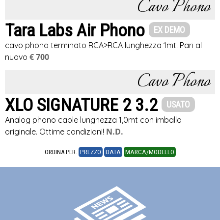
Cavo Phono
Tara Labs Air Phono
EX DEMO
cavo phono terminato RCA>RCA lunghezza 1mt. Pari al
€ 700
nuovo
Cavo Phono
XLO SIGNATURE 2 3.2
USATO
Analog phono cable lunghezza 1,0mt con imballo
N.D.
originale. Ottime condizioni!
ORDINA PER:
PREZZO
DATA
MARCA/MODELLO