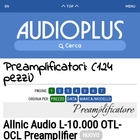
EN
TOP
MENU
Cerca
Preamplificatori: (124
pezzi)
PAGINE:
1
2
3
4
5
6
7
ORDINA PER:
PREZZO
DATA
MARCA/MODELLO
Preamplificatore
Allnic Audio L-10.000 OTL-
OCL Preamplifier
NUOVO