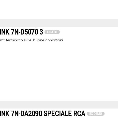
NK 7N-D5070 3
USATO
1mt terminato RCA. buone condizioni
INK 7N-DA2090 SPECIALE RCA
EX DEMO