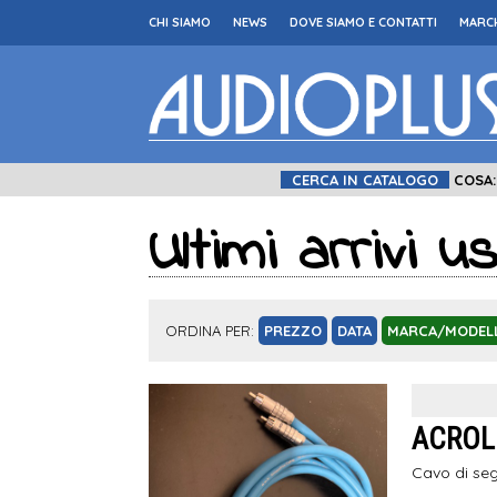
CHI SIAMO
NEWS
DOVE SIAMO E CONTATTI
MARCH
CERCA IN CATALOGO
COSA
Ultimi arrivi u
ORDINA PER:
PREZZO
DATA
MARCA/MODEL
ACROLI
Cavo di seg