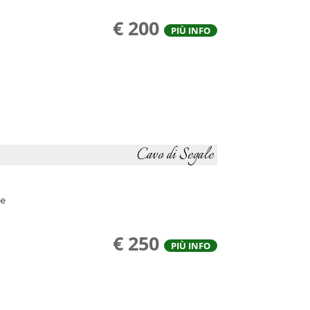
€ 200
PIÙ INFO
Cavo di Segale
ne
€ 250
PIÙ INFO