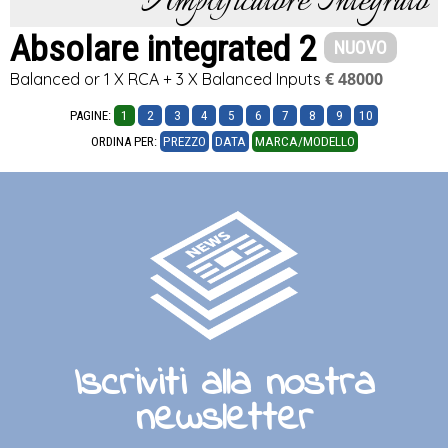
Amplificatore Integrato
Absolare integrated 2
NUOVO
€ 48000
Balanced or 1 X RCA + 3 X Balanced Inputs
PAGINE:
1
2
3
4
5
6
7
8
9
10
ORDINA PER:
PREZZO
DATA
MARCA/MODELLO
Iscriviti alla nostra
newsletter