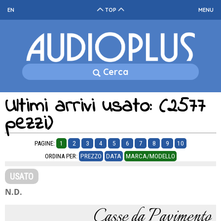
EN
TOP
MENU
Cerca
Ultimi arrivi usato: (2577
pezzi)
PAGINE:
1
2
3
4
5
6
7
8
9
10
ORDINA PER:
PREZZO
DATA
MARCA/MODELLO
USATO
N.D.
Casse da Pavimento