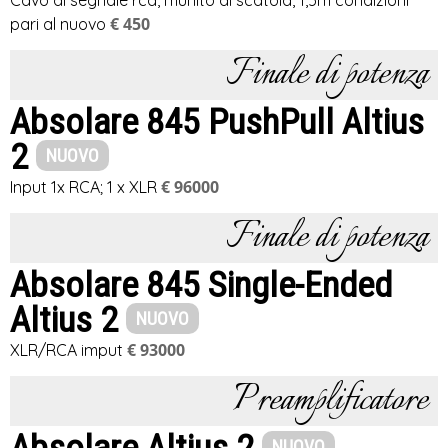
Cavo di segnale rca, munito di scatola, 1,5m condizioni
€ 450
pari al nuovo
Finale di potenza
Absolare 845 PushPull Altius
2
NUOVO
€ 96000
Input 1x RCA; 1 x XLR
Finale di potenza
Absolare 845 Single-Ended
Altius 2
NUOVO
€ 93000
XLR/RCA imput
Preamplificatore
NUOVO