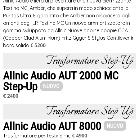
Allnic Audio è lieta di presentare una nuova elettrizzante
Testina MC, Amber, che supera in modo schiacciante la
Puritas Ultra. È garantito che Amber non dispiacerà agli
amanti degli LP. Testina MC Un nuovo ammortizzatore in
gomma sviluppato da Allnic Nuove bobine doppie CCA
(Copper Clad Aluminium) Fritz Gyger S Stylus Cantilever in
€ 5200
boro solido
Trasformatore Step-Up
Allnic Audio AUT 2000 MC
Step-Up
NUOVO
€ 2400
Trasformatore Step-Up
Allnic Audio AUT 8000
NUOVO
€ 4900
Trasformatore per testine mc