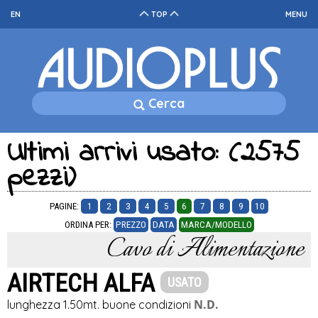
EN
TOP
MENU
Cerca
Ultimi arrivi usato: (2575
pezzi)
PAGINE:
1
2
3
4
5
6
7
8
9
10
ORDINA PER:
PREZZO
DATA
MARCA/MODELLO
Cavo di Alimentazione
AIRTECH ALFA
USATO
N.D.
lunghezza 1.50mt. buone condizioni