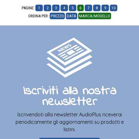
PAGINE:
1
2
3
4
5
6
7
8
9
10
ORDINA PER:
PREZZO
DATA
MARCA/MODELLO
Iscriviti alla nostra
newsletter
Iscrivendoti alla newsletter AudioPlus riceverai
periodicamente gli aggiornamenti su prodotti e
listini.