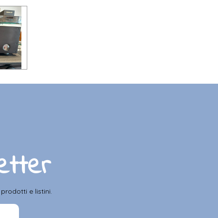
letter
odotti e listini.