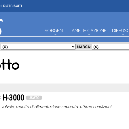
I DISTRIBUITI
SORGENTI
AMPLIFICAZIONE
DIFFUS
:
MARCA:
tto
 H-3000
USATO
 valvole, munito di alimentazione separata, ottime condizioni