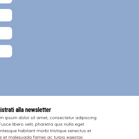
strati alla newsletter
m ipsum dolor sit amet, consectetur adipiscing
 Fusce libero velit, pharetra quis nulla eget.
entesque habitant morbi tristique senectus et
s et malesuada fames ac turpis egestas.