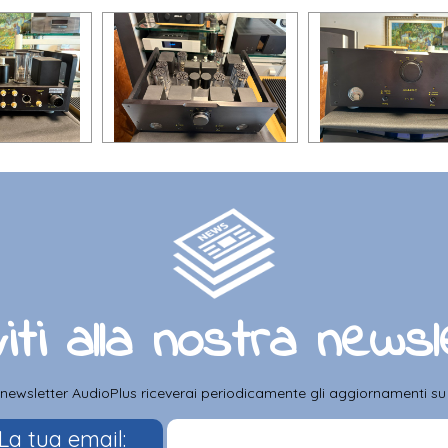
viti alla nostra news
a newsletter AudioPlus riceverai periodicamente gli aggiornamenti su pr
La tua email: