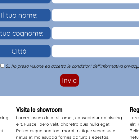
Il tuo nome:
l tuo cognome:
Città
Sì, ho preso visione ed accetto le condizioni dell'
informativa privacy
.
Invia
Visita lo showroom
Regi
scing
Lorem ipsum dolor sit amet, consectetur adipiscing
Lore
elit. Fusce libero velit, pharetra quis nulla eget.
elit.
et
Pellentesque habitant morbi tristique senectus et
Pell
netus et malesuada fames ac turpis egestas.
netu