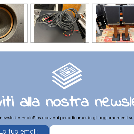
viti alla nostra news
a newsletter AudioPlus riceverai periodicamente gli aggiornamenti su pr
La tua email: