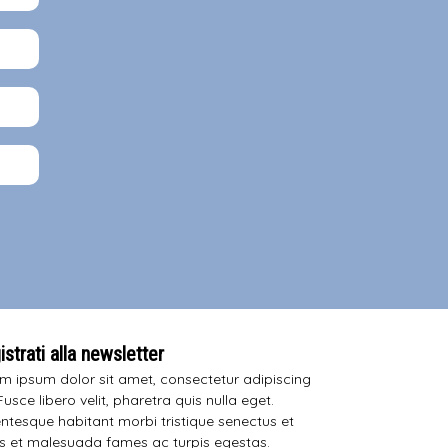
strati alla newsletter
m ipsum dolor sit amet, consectetur adipiscing
 Fusce libero velit, pharetra quis nulla eget.
entesque habitant morbi tristique senectus et
s et malesuada fames ac turpis egestas.