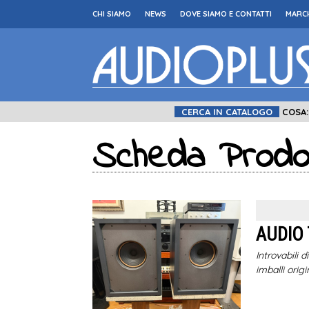
CHI SIAMO
NEWS
DOVE SIAMO E CONTATTI
MARCH
CERCA IN CATALOGO
COSA
Scheda Prodo
AUDIO
Introvabili 
imballi orig