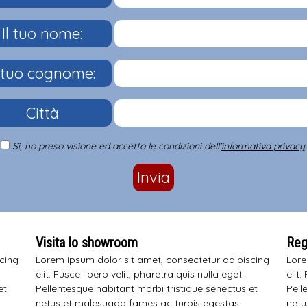
Il tuo nome:
l tuo cognome:
Città
Sì, ho preso visione ed accetto le condizioni dell'
informativa privacy
.
Invia
Visita lo showroom
Regi
scing
Lorem ipsum dolor sit amet, consectetur adipiscing
Lore
elit. Fusce libero velit, pharetra quis nulla eget.
elit.
et
Pellentesque habitant morbi tristique senectus et
Pell
netus et malesuada fames ac turpis egestas.
netu