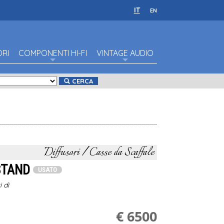
IT
EN
ORI
COMPONENTI HI-FI
VINTAGE AUDIO
CERCA
Diffusori / Casse da Scaffale
 STAND
USATO
 di
€ 6500