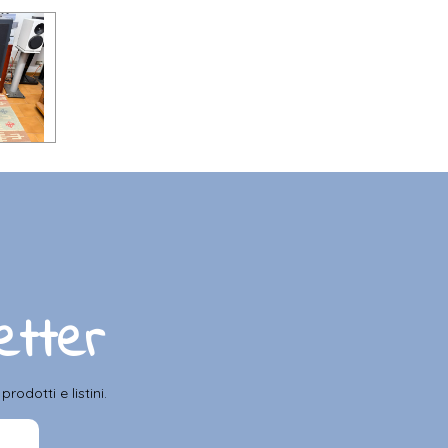
letter
odotti e listini.