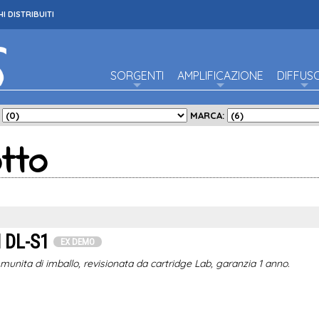
I DISTRIBUITI
SORGENTI
AMPLIFICAZIONE
DIFFUS
:
MARCA:
tto
 DL-S1
EX DEMO
munita di imballo, revisionata da cartridge Lab, garanzia 1 anno.