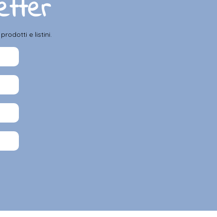
letter
odotti e listini.