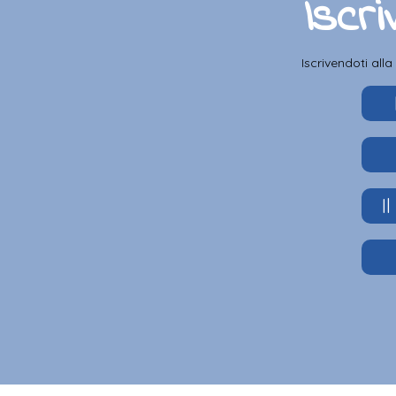
Iscri
Iscrivendoti all
I