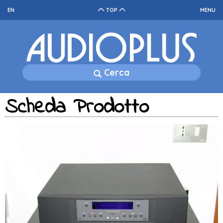
EN
TOP
MENU
Cerca
Scheda Prodotto