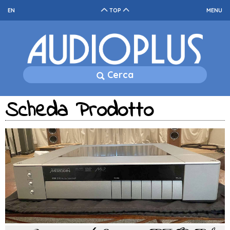
EN
TOP
MENU
Cerca
Scheda Prodotto