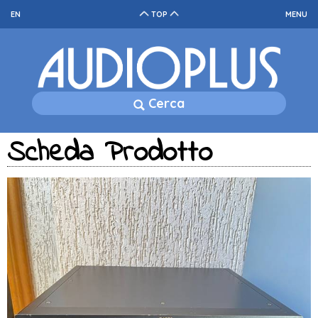
EN
TOP
MENU
Cerca
Scheda Prodotto