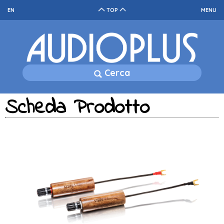
EN
TOP
MENU
Cerca
Scheda Prodotto