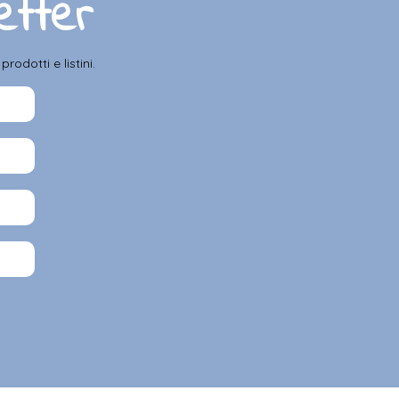
letter
odotti e listini.