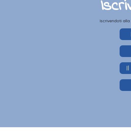
Iscri
Iscrivendoti all
I