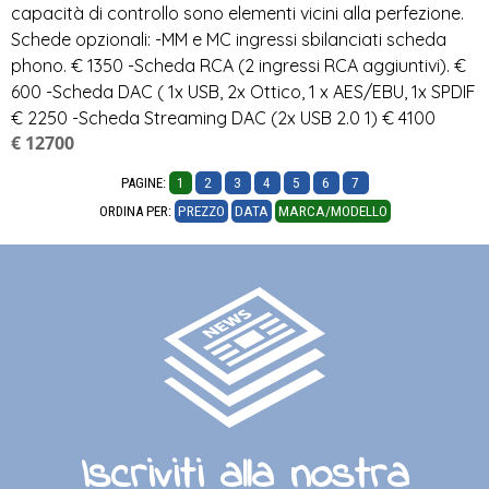
capacità di controllo sono elementi vicini alla perfezione.
Schede opzionali: -MM e MC ingressi sbilanciati scheda
phono. € 1350 -Scheda RCA (2 ingressi RCA aggiuntivi). €
600 -Scheda DAC ( 1x USB, 2x Ottico, 1 x AES/EBU, 1x SPDIF
€ 2250 -Scheda Streaming DAC (2x USB 2.0 1) € 4100
€ 12700
PAGINE:
1
2
3
4
5
6
7
ORDINA PER:
PREZZO
DATA
MARCA/MODELLO
Iscriviti alla nostra