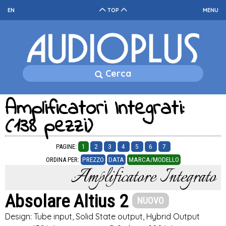
EN
TOP
MENU
Cerca
Amplificatori Integrati:
(138 pezzi)
PAGINE:
1
2
3
4
5
6
7
ORDINA PER:
PREZZO
DATA
MARCA/MODELLO
Amplificatore Integrato
Absolare Altius 2
NUOVO
Design: Tube input, Solid State output, Hybrid Output