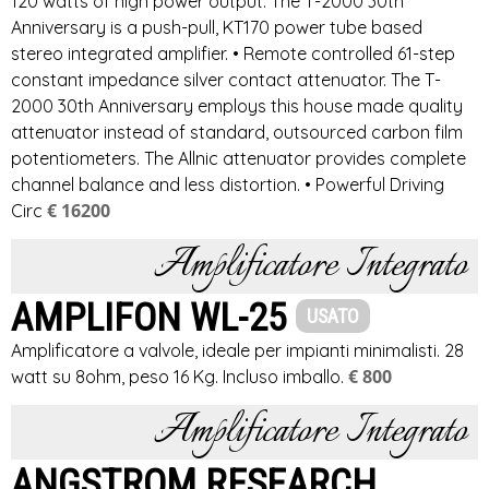
120 watts of high power output. The T-2000 30th
Anniversary is a push-pull, KT170 power tube based
stereo integrated amplifier. • Remote controlled 61-step
constant impedance silver contact attenuator. The T-
2000 30th Anniversary employs this house made quality
attenuator instead of standard, outsourced carbon film
potentiometers. The Allnic attenuator provides complete
channel balance and less distortion. • Powerful Driving
€ 16200
Circ
Amplificatore Integrato
AMPLIFON WL-25
USATO
Amplificatore a valvole, ideale per impianti minimalisti. 28
€ 800
watt su 8ohm, peso 16 Kg. Incluso imballo.
Amplificatore Integrato
ANGSTROM RESEARCH